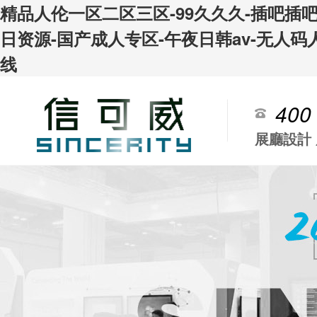
精品人伦一区二区三区-99久久久-插吧插
日资源-国产成人专区-午夜日韩av-无人码
线
400
展廳設計