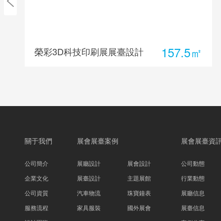
157.5㎡
榮彩3D科技印刷展展臺設計
關于我們
展會展臺案例
展會展臺資
公司簡介
展廳設計
展會設計
公司動態
企業文化
展臺設計
主題展館
行業動態
公司資質
汽車物流
珠寶鐘表
展廳信息
服務流程
家具服裝
國外展會
展臺信息