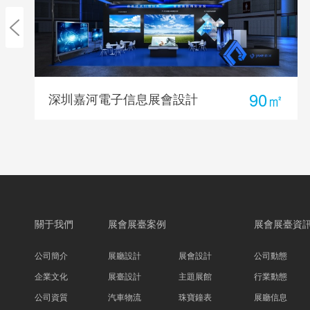
90㎡
計
海洋王照明航展展臺設計
關于我們
展會展臺案例
展會展臺資
公司簡介
展廳設計
展會設計
公司動態
企業文化
展臺設計
主題展館
行業動態
公司資質
汽車物流
珠寶鐘表
展廳信息