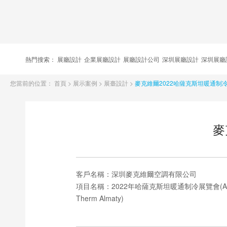
熱門搜索：
展廳設計
企業展廳設計
展廳設計公司
深圳展廳設計
深圳展廳
您當前的位置：
首頁
>
展示案例
>
展臺設計
>
麥克維爾2022哈薩克斯坦暖通制
麥
客戶名稱：
深圳麥克維爾空調有限公司
項目名稱：
2022年哈薩克斯坦暖通制冷展覽會(Aq
Therm Almaty)