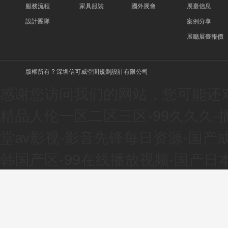
服務流程
家具服裝
國外展會
展臺信息
設計團隊
案例分享
展廳展臺報價
版權所有 ? 深圳信可威空間規劃設計有限公司
感谢您访问我们的网站，您可能还
精品人伦一区二区三区-99久久久-
堂av影视-影音先锋每日资源-国产
韩国产区-99在线播放视频-国产日