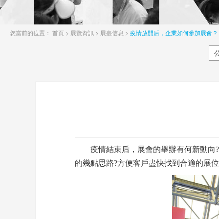
您當前的位置：
首頁
>
展覽資訊
>
展臺信息
>
疫情放開后，企業如何參加展會？
疫情結束后，展會的舉辦有何新動向?這
的幾點思路?方便客戶盡快找到合適的展