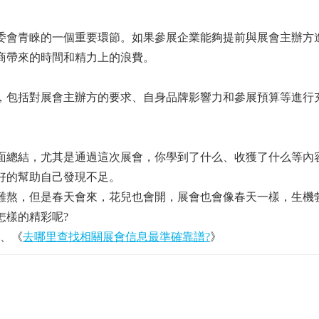
會青睞的一個重要環節。如果參展企業能夠提前與展會主辦方
商帶來的時間和精力上的浪費。
包括對展會主辦方的要求、自身品牌影響力和參展預算等進行
總結，尤其是通過這次展會，你學到了什么、收獲了什么等內
好的幫助自己發現不足。
熬，但是春天會來，花兒也會開，展會也會像春天一樣，生機
怎樣的精彩呢?
、《
去哪里查找相關展會信息最準確靠譜?
》