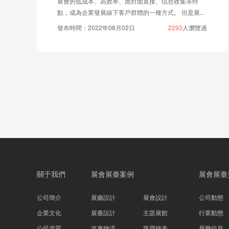
低成本、高效率、面對面直接、信息收集等特
為企業發展線下客戶群體的一種方式。 但是展...
：2022年08月02日
2293
人瀏覽過
每年在深圳
品牌和前沿科技
發布時間：202
關于我們
展會展臺案例
展會展臺
公司簡介
展廳設計
展會設計
公司動態
企業文化
展臺設計
主題展館
行業動態
公司資質
汽車物流
珠寶鐘表
展廳信息