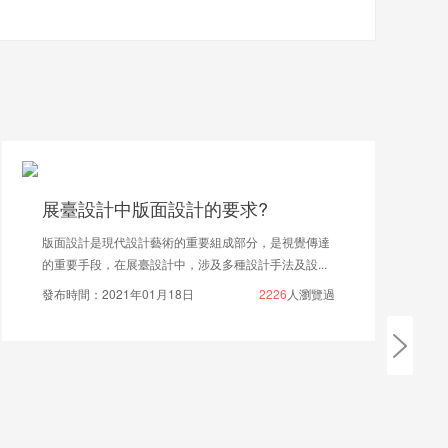
面設計的要求?
煤炭展會的展臺設
藝術的重要組成部分，是視覺傳達
中國是目前世界上最大的煤
計中，涉及多種設計手法及設...
于“煤炭”等能源展會舉辦，為
1月18日
2226
人瀏覽過
發布時間：2020年03月31