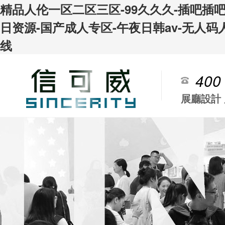
精品人伦一区二区三区-99久久久-插吧插
日资源-国产成人专区-午夜日韩av-无人码
线
400
展廳設計