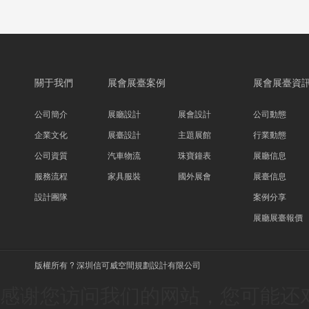
關于我們
展會展臺案例
展會展臺資
公司簡介
展廳設計
展會設計
公司動態
企業文化
展臺設計
主題展館
行業動態
公司資質
汽車物流
珠寶鐘表
展廳信息
服務流程
家具服裝
國外展會
展臺信息
設計團隊
案例分享
展廳展臺報價
版權所有 ? 深圳信可威空間規劃設計有限公司
感谢您访问我们的网站，您可能还