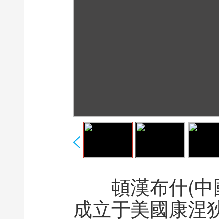
頓漢布什(中國)
成立于美國康涅狄格