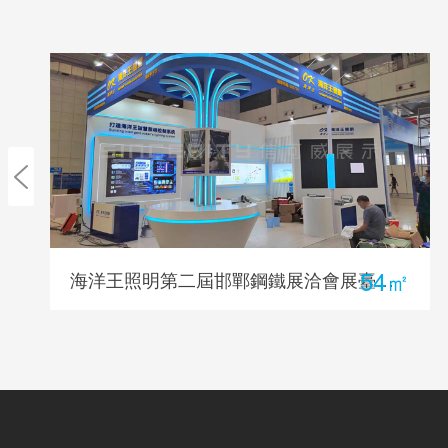
54㎡
海洋王照明第二屆邯鄲鋼鐵展洽會展臺設計