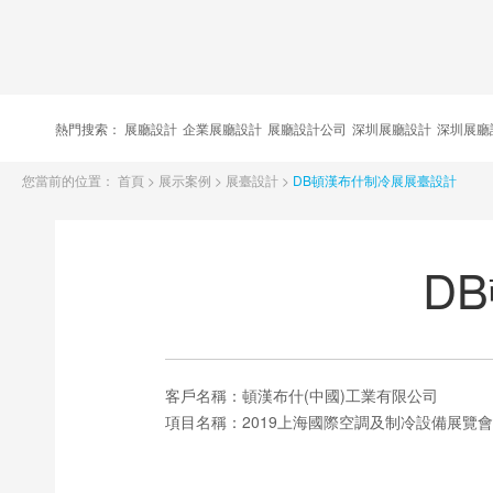
熱門搜索：
展廳設計
企業展廳設計
展廳設計公司
深圳展廳設計
深圳展廳
您當前的位置：
首頁
>
展示案例
>
展臺設計
>
DB頓漢布什制冷展展臺設計
D
客戶名稱：
頓漢布什(中國)工業有限公司
項目名稱：
2019上海國際空調及制冷設備展覽會