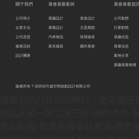
關于我們
展會展臺案例
展會展臺資
公司簡介
展廳設計
展會設計
公司動態
企業文化
展臺設計
主題展館
行業動態
公司資質
汽車物流
珠寶鐘表
展廳信息
服務流程
家具服裝
國外展會
展臺信息
設計團隊
案例分享
展廳展臺報價
版權所有 ? 深圳信可威空間規劃設計有限公司
感谢您访问我们的网站，您可能还
精品人伦一区二区三区-99久久久-
堂av影视-影音先锋每日资源-国产